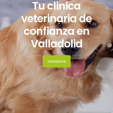
Tu clinica
veterinaria de
confianza en
Valladolid
Llamanos