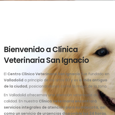
Bienvenido a Clínica
Veterinaria San Ignacio
El
Centro Clínico Veterinario San Ignacio
fue fundado en
Valladolid
a principio de los años 80 y es el
más antiguo
de la ciudad
, posicionándonos como la mejor de la zona.
En Valladolid ofrecemos una atención veterinaria de
calidad. En nuestra
Clínica Veterinaria
encontrará
servicios integrales de atención para su mascota, así
como un servicio de urgencias disponible las 24 horas.